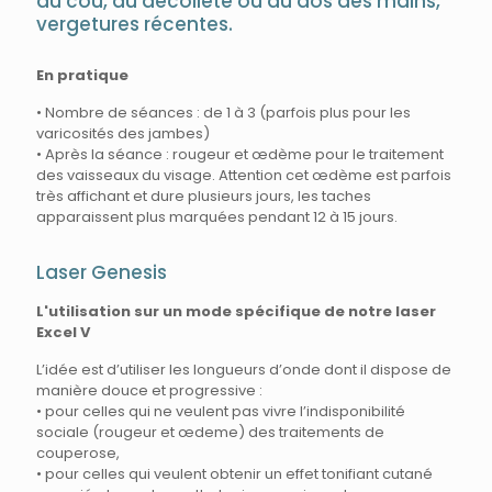
du cou, du décolleté ou du dos des mains,
vergetures récentes.
En pratique
• Nombre de séances : de 1 à 3 (parfois plus pour les
varicosités des jambes)
• Après la séance : rougeur et œdème pour le traitement
des vaisseaux du visage. Attention cet œdème est parfois
très affichant et dure plusieurs jours, les taches
apparaissent plus marquées pendant 12 à 15 jours.
Laser Genesis
L'utilisation sur un mode spécifique de notre laser
Excel V
L’idée est d’utiliser les longueurs d’onde dont il dispose de
manière douce et progressive :
• pour celles qui ne veulent pas vivre l’indisponibilité
sociale (rougeur et œdeme) des traitements de
couperose,
• pour celles qui veulent obtenir un effet tonifiant cutané