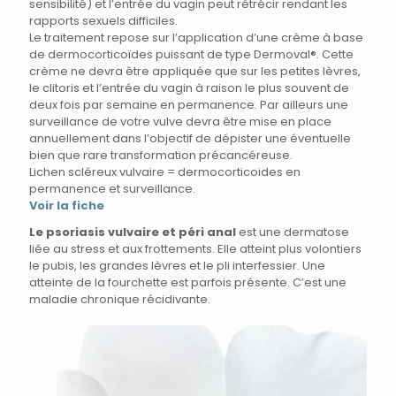
sensibilité) et l’entrée du vagin peut rétrécir rendant les
rapports sexuels difficiles.
Le traitement repose sur l’application d’une crème à base
de dermocorticoïdes puissant de type Dermoval®. Cette
crème ne devra être appliquée que sur les petites lèvres,
le clitoris et l’entrée du vagin à raison le plus souvent de
deux fois par semaine en permanence. Par ailleurs une
surveillance de votre vulve devra être mise en place
annuellement dans l’objectif de dépister une éventuelle
bien que rare transformation précancéreuse.
Lichen scléreux vulvaire = dermocorticoides en
permanence et surveillance.
Voir la fiche
Le psoriasis vulvaire et péri anal
est une dermatose
liée au stress et aux frottements. Elle atteint plus volontiers
le pubis, les grandes lèvres et le pli interfessier. Une
atteinte de la fourchette est parfois présente. C’est une
maladie chronique récidivante.