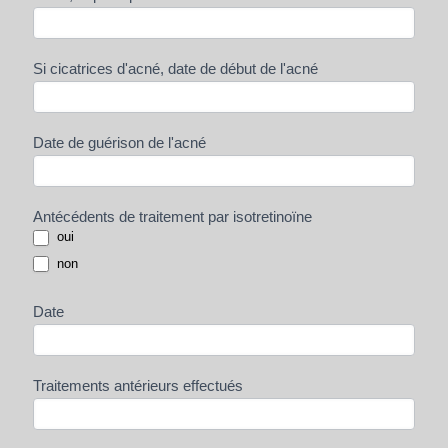
Si cicatrices d'acné, date de début de l'acné
Date de guérison de l'acné
Antécédents de traitement par isotretinoïne
oui
non
Date
Traitements antérieurs effectués