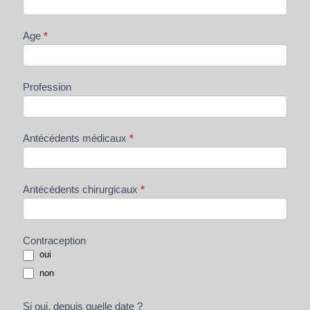
Age
*
Profession
Antécédents médicaux
*
Antécédents chirurgicaux
*
Contraception
oui
non
Si oui, depuis quelle date ?