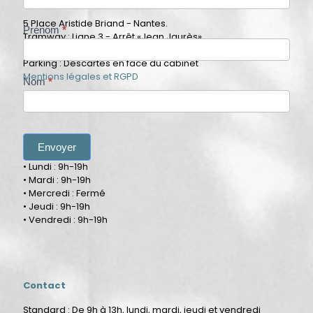
5 Place Aristide Briand - Nantes.
Prénom
*
Tramway : Ligne 3 - Arrêt «Jean Jaurès»
En bus : Lignes C6, 26, 54, 50 - Arrêt «Delorme»
Parking : Descartes en face du cabinet
Mentions légales et RGPD
Nom
*
Ouverture
Envoyer
• Lundi : 9h-19h
• Mardi : 9h-19h
• Mercredi : Fermé
• Jeudi : 9h-19h
• Vendredi : 9h-19h
Contact
Standard : De 9h à 13h, lundi, mardi, jeudi et vendredi